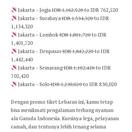
Jakarta – Jogja I̶D̶R̶ ̶1̶,̶1̶6̶2̶,̶5̶2̶0̶ to IDR 762,520
Jakarta – Surabaya ̶I̶D̶R̶ ̶1̶,̶5̶3̶4̶,̶3̶2̶0̶ to IDR
1,134,320
Jakarta – Lombok ̶I̶D̶R̶ ̶1̶,̶8̶0̶1̶,̶7̶2̶0̶ to IDR
1,401,720
Jakarta – Denpasar ̶I̶D̶R̶ ̶1̶,̶8̶4̶2̶,̶2̶2̶0̶ to IDR
1,442,440
Jakarta – Semarang ̶I̶D̶R̶ ̶1̶,̶1̶0̶2̶,̶4̶2̶0̶ to IDR
702,420
Jakarta – Solo ̶I̶D̶R̶ ̶1̶,̶2̶3̶0̶,̶0̶2̶0̶ to IDR 830,020
Dengan promo tiket Lebaran ini, kamu tetap
bisa menikmati pengalaman terbang nyaman
ala Garuda Indonesia. Kursinya lega, pelayanan
ramah, dan tentunya lebih tenang selama