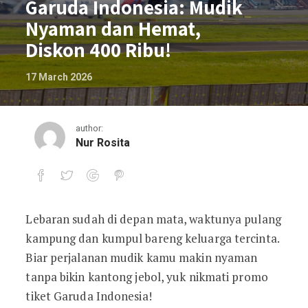
Garuda Indonesia: Mudik
Nyaman dan Hemat,
Diskon 400 Ribu!
17 March 2026
author:
Nur Rosita
Lebaran sudah di depan mata, waktunya pulang
Promo Tiket Lebaran Garuda Indonesia
kampung dan kumpul bareng keluarga tercinta.
Biar perjalanan mudik kamu makin nyaman
tanpa bikin kantong jebol, yuk nikmati promo
tiket Garuda Indonesia!