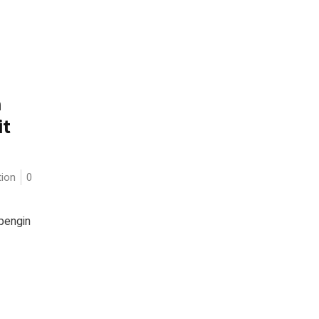
a
it
ion
0
 pengin