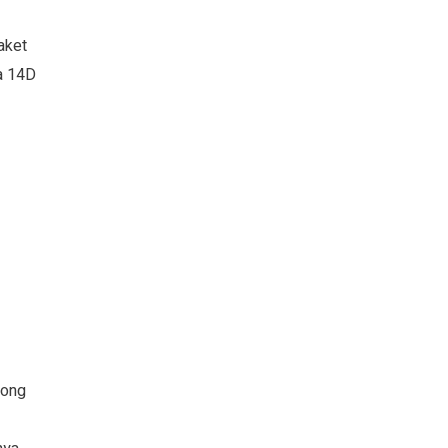
aket
ya 14D
pong