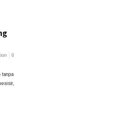
?
ng
ion
0
p tanpa
esisir,