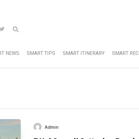
RT NEWS
SMART TIPS
SMART ITINERARY
SMART RE
Admin