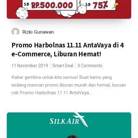
Rizki Gunawan
Promo Harbolnas 11.11 AntaVaya di 4
e-Commerce, Liburan Hemat!
11 November 2019
Smart Deal
0 Comments
Kabar gembira untuk kita semua! Buat kamu yang
sedang mencari promo liburan murah dan hemat, buruan
cek Promo Harbolnas 11.11 AntaVaya...