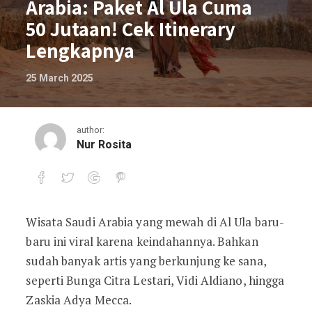
Arabia: Paket Al Ula Cuma
50 Jutaan! Cek Itinerary
Lengkapnya
25 March 2025
author:
Nur Rosita
Wisata Saudi Arabia yang mewah di Al Ula baru-
Wisata Mewah Saudi Arabia: Paket Al Ul
baru ini viral karena keindahannya. Bahkan
sudah banyak artis yang berkunjung ke sana,
seperti Bunga Citra Lestari, Vidi Aldiano, hingga
Zaskia Adya Mecca.