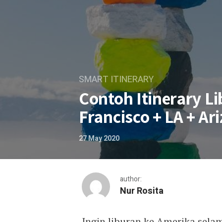
SMART ITINERARY
Contoh Itinerary L
Francisco + LA + Ar
27 May 2020
author:
Nur Rosita
Ingin liburan ke Amerika sela