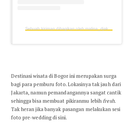
Sebuah kiriman dibagikan oleh malina_djakfar
(@ma
Destinasi wisata di Bogor ini merupakan surga
bagi para pemburu foto. Lokasinya tak jauh dari
Jakarta, namun pemandangannya sangat cantik
sehingga bisa membuat pikiranmu lebih
fresh
.
Tak heran jika banyak pasangan melakukan sesi
foto pre-wedding di sini.