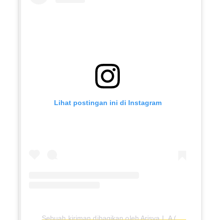
Lihat postingan ini di Instagram
Sebuah kiriman dibagikan oleh Arisya L.A (@syasyaarisya)