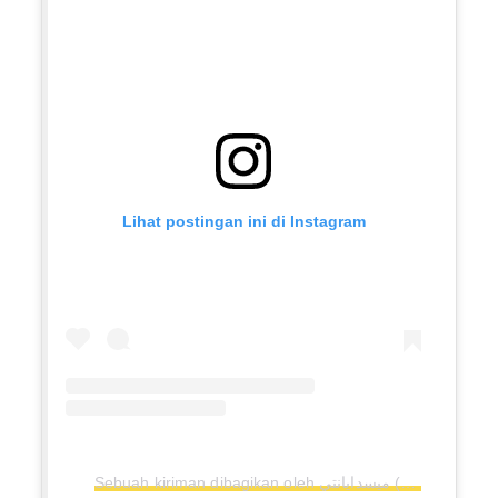
Lihat postingan ini di Instagram
Sebuah kiriman dibagikan oleh ميسدايانتي (@mysda_yn)