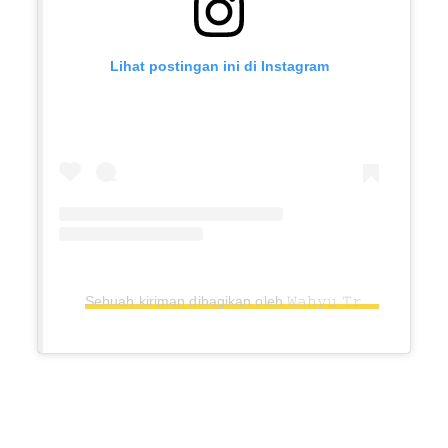
Lihat postingan ini di Instagram
Sebuah kiriman dibagikan oleh 𝚆𝚊𝚑𝚢𝚞 𝚃𝚛𝚒 𝚄𝚝𝚘𝚖𝚘 (@crazy_wahyu)